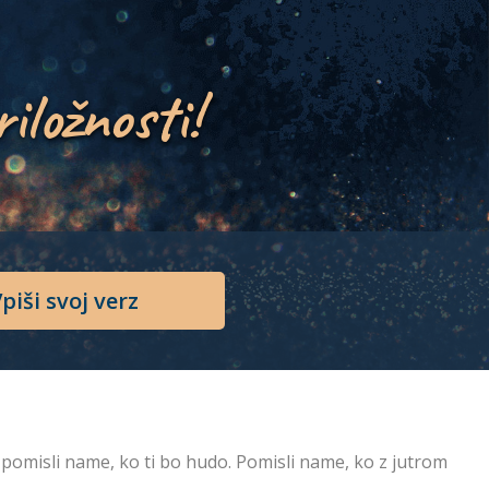
riložnosti!
piši svoj verz
 pomisli name, ko ti bo hudo. Pomisli name, ko z jutrom