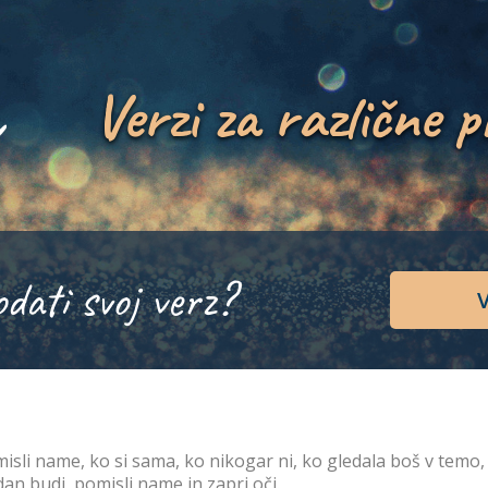
Verzi za različne p
odati svoj verz?
V
isli name, ko si sama, ko nikogar ni, ko gledala boš v temo,
dan budi, pomisli name in zapri oči.