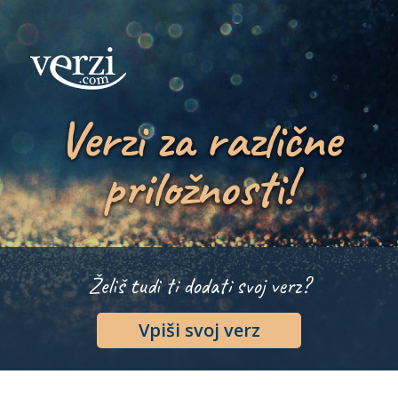
Verzi za različne
priložnosti!
Želiš tudi ti dodati svoj verz?
Vpiši svoj verz