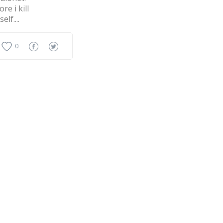
re i kill
elf....
0