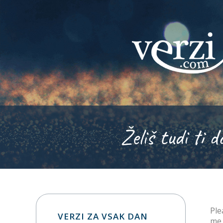
Želiš tudi ti d
Ple
VERZI ZA VSAK DAN
me 