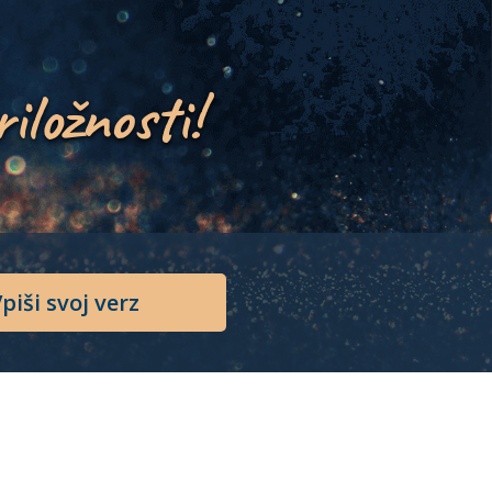
riložnosti!
piši svoj verz