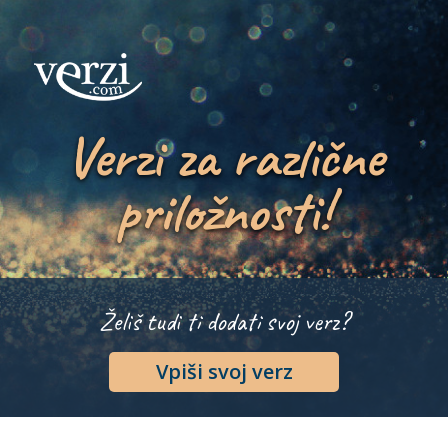
Verzi za različne
priložnosti!
Želiš tudi ti dodati svoj verz?
Vpiši svoj verz