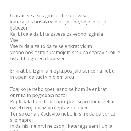
Oziram se a si izginil za belo zaveso,
katera je izbrisala vse moje upe,želje in tvojo
ljubezen.
Kaj bi dala da bi ta zavesa za vedno izginila
Vse
Vse bi dala za to da te še enkrat vidim
Vedno boš ostal tu v mojem srcu pa čeprav si bil le
tista tiha goreča ljubezen.
Enkrat bo izginila megla,posijalo sonce na nebu
in upam da tudi v mojem srcu
Zdaj ko je nebo spet jasno se bom še enkrat
obrnila in pogledala nazaj.
Pogledala bom tudi naprej,ker si po tihem želim
ozreti tvoj obraz pa čeprav za hipec.
Ter se ozrla v čudovito nebo in si rekla da sonce
sije naprej
In da nisi ne prvi ne zadnji katerega sem ljubila