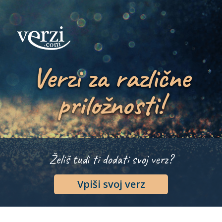
Verzi za različne
priložnosti!
Želiš tudi ti dodati svoj verz?
Vpiši svoj verz