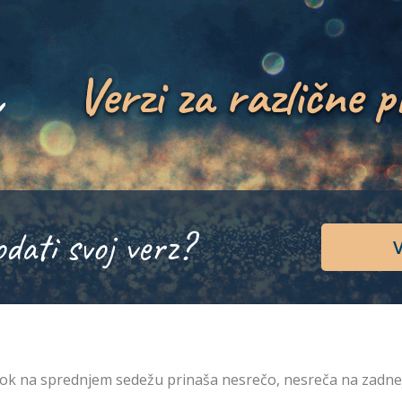
Verzi za različne p
odati svoj verz?
V
ok na sprednjem sedežu prinaša nesrečo, nesreča na zadne