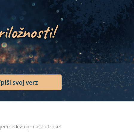
riložnosti!
piši svoj verz
jem sedežu prinaša otroke!