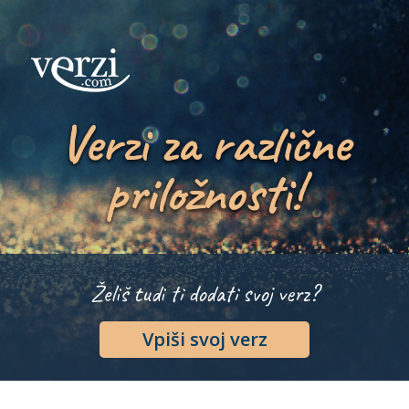
Verzi za različne
priložnosti!
Želiš tudi ti dodati svoj verz?
Vpiši svoj verz