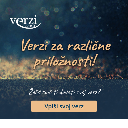
Verzi za različne
priložnosti!
Želiš tudi ti dodati svoj verz?
Vpiši svoj verz