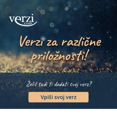
Verzi za različne
priložnosti!
Želiš tudi ti dodati svoj verz?
Vpiši svoj verz