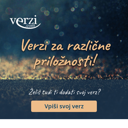
Verzi za različne
priložnosti!
Želiš tudi ti dodati svoj verz?
Vpiši svoj verz