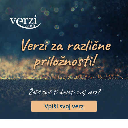
Verzi za različne
priložnosti!
Želiš tudi ti dodati svoj verz?
Vpiši svoj verz