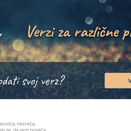
Verzi za različne p
odati svoj verz?
V
esreča, nesreča,
im se, da sem noseča,