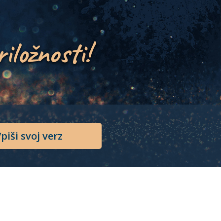
riložnosti!
piši svoj verz