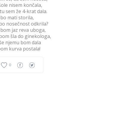
šole nisem končala,
tu sem že 4-krat dala.
 bo mati storila,
bo nosečnost odkrila?
 bom jaz reva uboga,
bom šla do ginekologa,
še njemu bom dala
bom kurva postala!
0