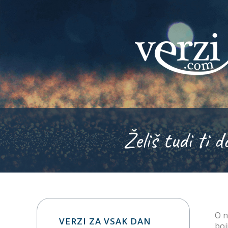
Želiš tudi ti d
O n
VERZI ZA VSAK DAN
boj