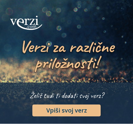
Verzi za različne
priložnosti!
Želiš tudi ti dodati svoj verz?
Vpiši svoj verz