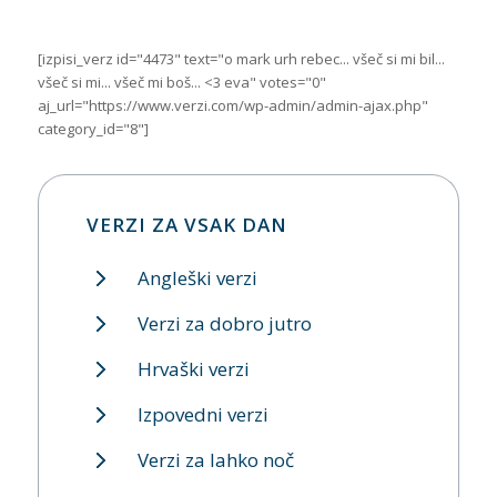
[izpisi_verz id="4473" text="o mark urh rebec... všeč si mi bil...
všeč si mi... všeč mi boš... <3 eva" votes="0"
aj_url="https://www.verzi.com/wp-admin/admin-ajax.php"
category_id="8"]
VERZI ZA VSAK DAN
Angleški verzi
Verzi za dobro jutro
Hrvaški verzi
Izpovedni verzi
Verzi za lahko noč