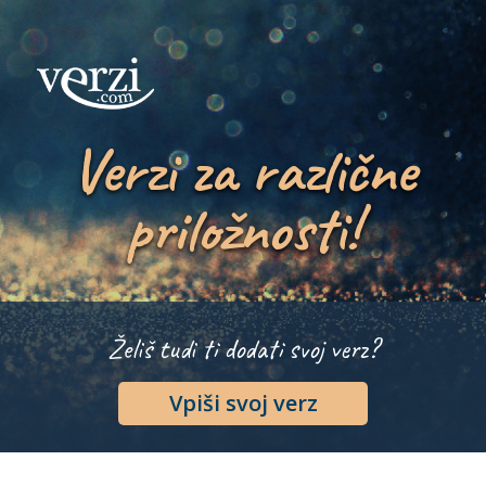
Verzi za različne
priložnosti!
Želiš tudi ti dodati svoj verz?
Vpiši svoj verz