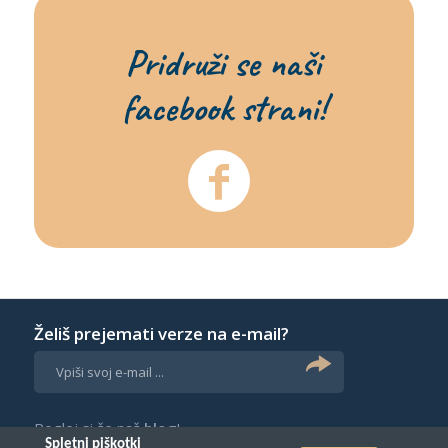
Pridruži se naši
facebook strani!
Želiš prejemati verze na e-mail?
Poglej si še naš
blog
!
Spletni piškotki