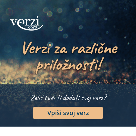
Verzi za različne
priložnosti!
Želiš tudi ti dodati svoj verz?
Vpiši svoj verz