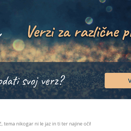
Verzi za različne p
odati svoj verz?
V
, tema nikogar ni le jaz in ti ter najine oči!