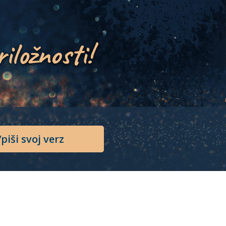
riložnosti!
piši svoj verz