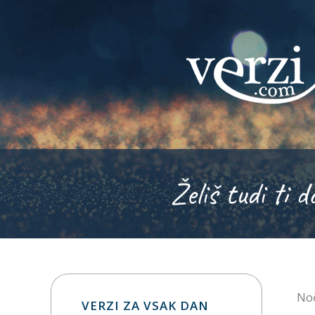
Želiš tudi ti d
Noč
VERZI ZA VSAK DAN