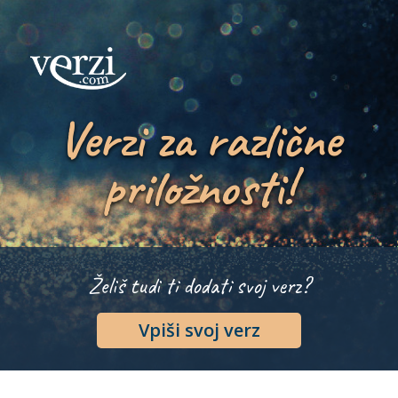
Verzi za različne
priložnosti!
Želiš tudi ti dodati svoj verz?
Vpiši svoj verz