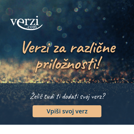
Verzi za različne
priložnosti!
Želiš tudi ti dodati svoj verz?
Vpiši svoj verz