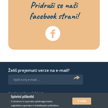
Pridruži se naši
facebook strani!
Želiš prejemati verze na e-mail?
Poglej si še naš
blog
!
Spletni piškotki
V redu
Z obiskom in uporabo spletnega mesta
© Vse pravice pridržane 2026. Izdelava:
soglašate z uporabo in beleženjem piškotkov.