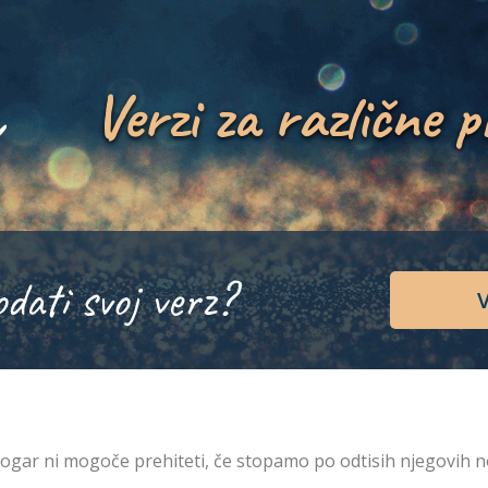
Verzi za različne p
odati svoj verz?
V
ogar ni mogoče prehiteti, če stopamo po odtisih njegovih n