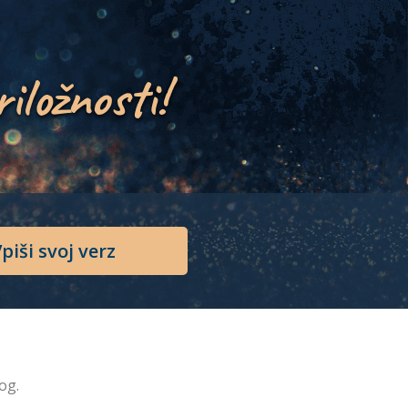
riložnosti!
piši svoj verz
og.