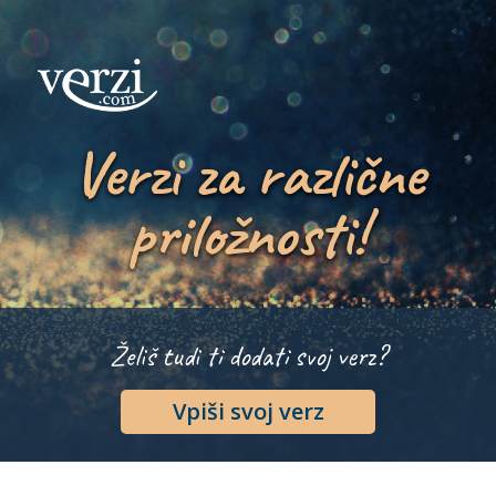
Verzi za različne
priložnosti!
Želiš tudi ti dodati svoj verz?
Vpiši svoj verz