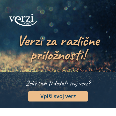
Verzi za različne
priložnosti!
Želiš tudi ti dodati svoj verz?
Vpiši svoj verz