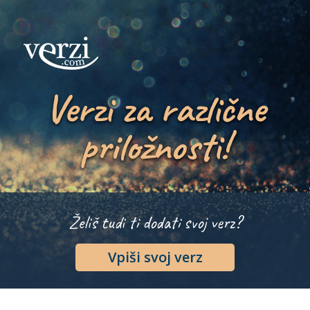
Verzi za različne
priložnosti!
Želiš tudi ti dodati svoj verz?
Vpiši svoj verz