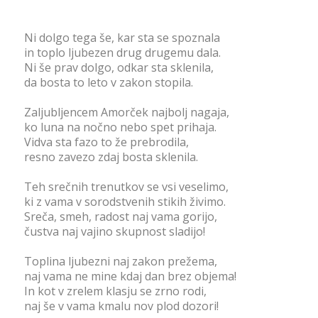
Ni dolgo tega še, kar sta se spoznala
in toplo ljubezen drug drugemu dala.
Ni še prav dolgo, odkar sta sklenila,
da bosta to leto v zakon stopila.
Zaljubljencem Amorček najbolj nagaja,
ko luna na nočno nebo spet prihaja.
Vidva sta fazo to že prebrodila,
resno zavezo zdaj bosta sklenila.
Teh srečnih trenutkov se vsi veselimo,
ki z vama v sorodstvenih stikih živimo.
Sreča, smeh, radost naj vama gorijo,
čustva naj vajino skupnost sladijo!
Toplina ljubezni naj zakon prežema,
naj vama ne mine kdaj dan brez objema!
In kot v zrelem klasju se zrno rodi,
naj še v vama kmalu nov plod dozori!