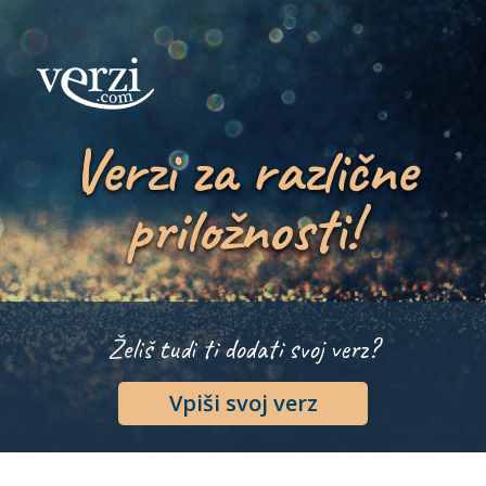
Verzi za različne
priložnosti!
Želiš tudi ti dodati svoj verz?
Vpiši svoj verz