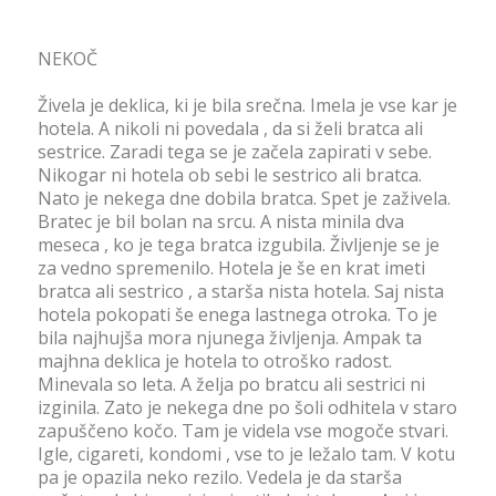
NEKOČ
Živela je deklica, ki je bila srečna. Imela je vse kar je
hotela. A nikoli ni povedala , da si želi bratca ali
sestrice. Zaradi tega se je začela zapirati v sebe.
Nikogar ni hotela ob sebi le sestrico ali bratca.
Nato je nekega dne dobila bratca. Spet je zaživela.
Bratec je bil bolan na srcu. A nista minila dva
meseca , ko je tega bratca izgubila. Življenje se je
za vedno spremenilo. Hotela je še en krat imeti
bratca ali sestrico , a starša nista hotela. Saj nista
hotela pokopati še enega lastnega otroka. To je
bila najhujša mora njunega življenja. Ampak ta
majhna deklica je hotela to otroško radost.
Minevala so leta. A želja po bratcu ali sestrici ni
izginila. Zato je nekega dne po šoli odhitela v staro
zapuščeno kočo. Tam je videla vse mogoče stvari.
Igle, cigareti, kondomi , vse to je ležalo tam. V kotu
pa je opazila neko rezilo. Vedela je da starša