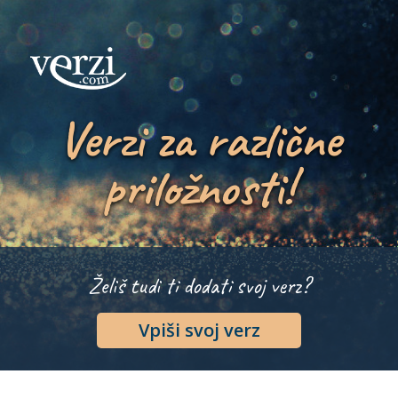
Verzi za različne
priložnosti!
Želiš tudi ti dodati svoj verz?
Vpiši svoj verz