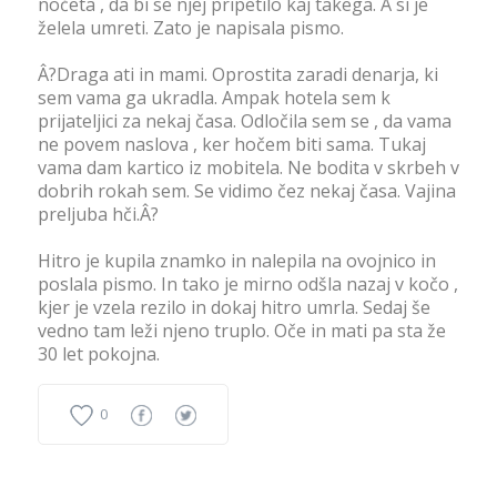
nočeta , da bi se njej pripetilo kaj takega. A si je
želela umreti. Zato je napisala pismo.
Â?Draga ati in mami. Oprostita zaradi denarja, ki
sem vama ga ukradla. Ampak hotela sem k
prijateljici za nekaj časa. Odločila sem se , da vama
ne povem naslova , ker hočem biti sama. Tukaj
vama dam kartico iz mobitela. Ne bodita v skrbeh v
dobrih rokah sem. Se vidimo čez nekaj časa. Vajina
preljuba hči.Â?
Hitro je kupila znamko in nalepila na ovojnico in
poslala pismo. In tako je mirno odšla nazaj v kočo ,
kjer je vzela rezilo in dokaj hitro umrla. Sedaj še
vedno tam leži njeno truplo. Oče in mati pa sta že
30 let pokojna.
0