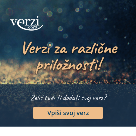
Verzi za različne
priložnosti!
Želiš tudi ti dodati svoj verz?
Vpiši svoj verz