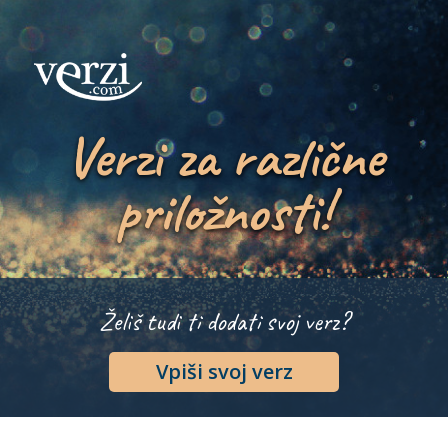
Verzi za različne
priložnosti!
Želiš tudi ti dodati svoj verz?
Vpiši svoj verz