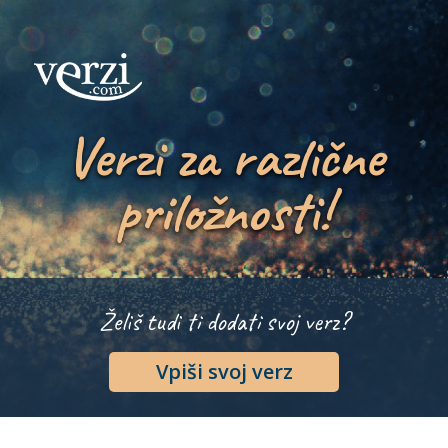
Verzi za različne
priložnosti!
Želiš tudi ti dodati svoj verz?
Vpiši svoj verz