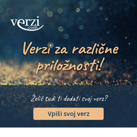
Verzi za različne
priložnosti!
Želiš tudi ti dodati svoj verz?
Vpiši svoj verz