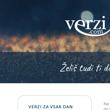
Želiš tudi ti d
Ne 
VERZI ZA VSAK DAN
da 