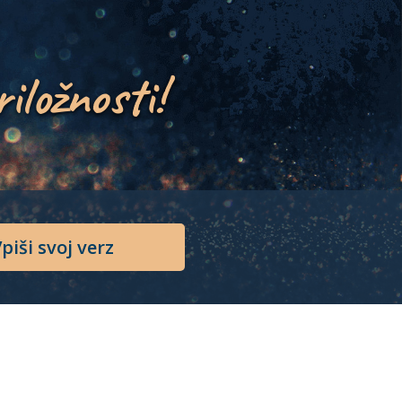
riložnosti!
piši svoj verz