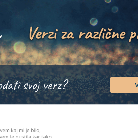
Verzi za različne p
odati svoj verz?
V
vem kaj mi je bilo,
sem te pustila kar tako.