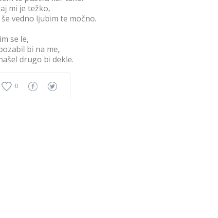
aj mi je težko,
 še vedno ljubim te močno.
im se le,
pozabil bi na me,
našel drugo bi dekle.
0