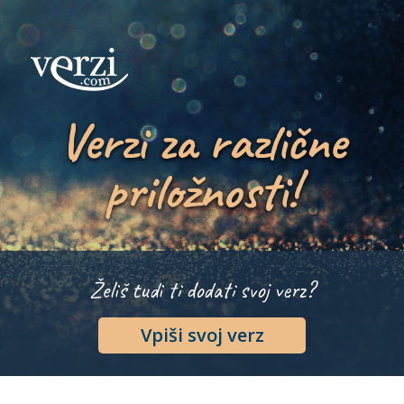
Verzi za različne
priložnosti!
Želiš tudi ti dodati svoj verz?
Vpiši svoj verz