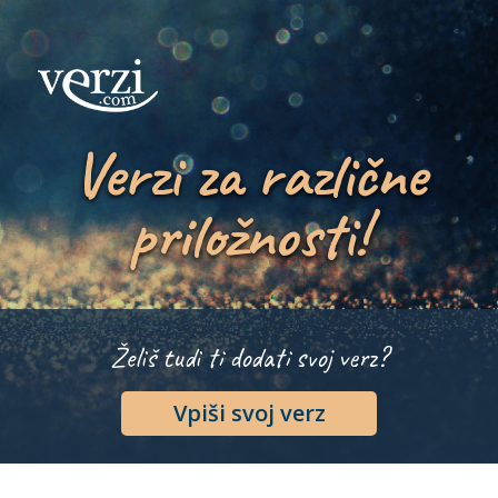
Verzi za različne
priložnosti!
Želiš tudi ti dodati svoj verz?
Vpiši svoj verz