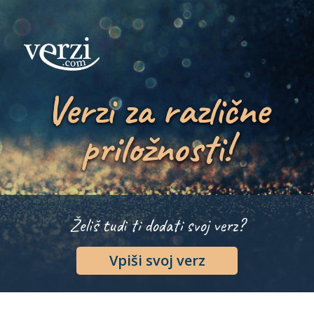
Verzi za različne
priložnosti!
Želiš tudi ti dodati svoj verz?
Vpiši svoj verz