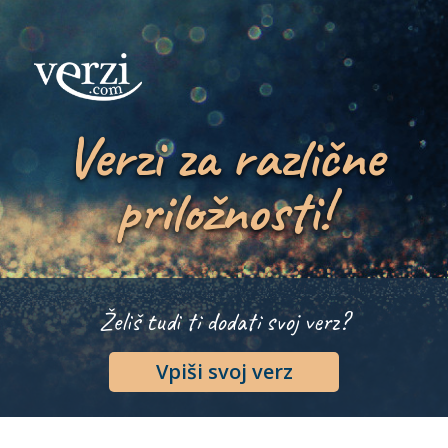
Verzi za različne
priložnosti!
Želiš tudi ti dodati svoj verz?
Vpiši svoj verz