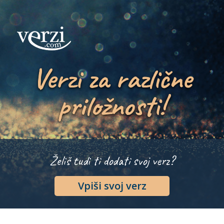
Verzi za različne
priložnosti!
Želiš tudi ti dodati svoj verz?
Vpiši svoj verz