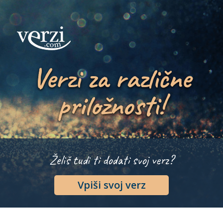
Verzi za različne
priložnosti!
Želiš tudi ti dodati svoj verz?
Vpiši svoj verz