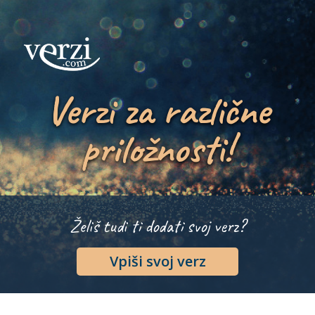
Verzi za različne
priložnosti!
Želiš tudi ti dodati svoj verz?
Vpiši svoj verz