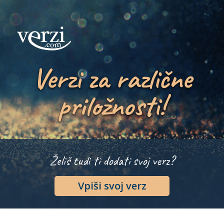
Verzi za različne
priložnosti!
Želiš tudi ti dodati svoj verz?
Vpiši svoj verz