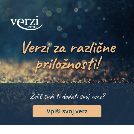
Verzi za različne
priložnosti!
Želiš tudi ti dodati svoj verz?
Vpiši svoj verz