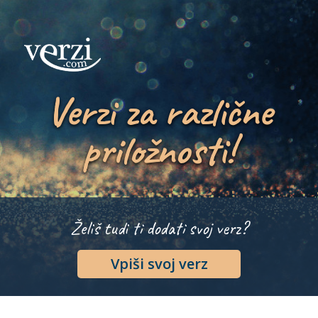
Verzi za različne
priložnosti!
Želiš tudi ti dodati svoj verz?
Vpiši svoj verz