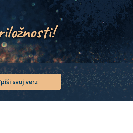
riložnosti!
piši svoj verz