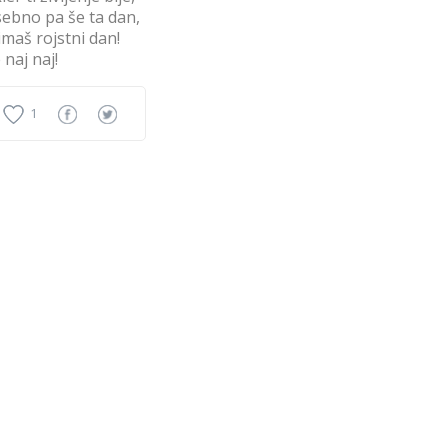
ebno pa še ta dan,
imaš rojstni dan!
 naj naj!
1