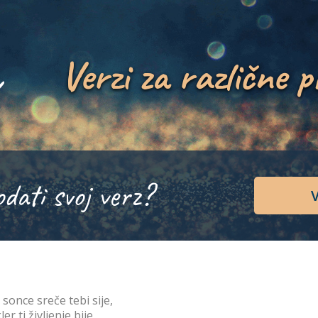
Verzi za različne p
odati svoj verz?
V
 sonce sreče tebi sije,
er ti življenje bije,