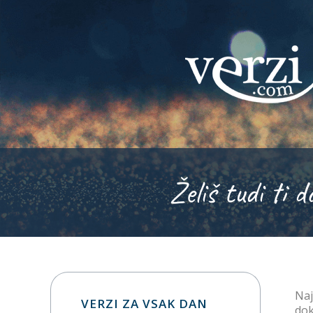
Želiš tudi ti d
Naj
VERZI ZA VSAK DAN
dokl