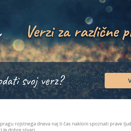
Verzi za različne p
odati svoj verz?
V
pragu rojstnega dneva naj ti čas nakloni spoznati prave ljudi,
ti le dobre stvari.