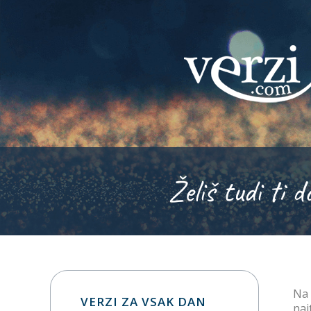
Želiš tudi ti d
Na 
VERZI ZA VSAK DAN
naj