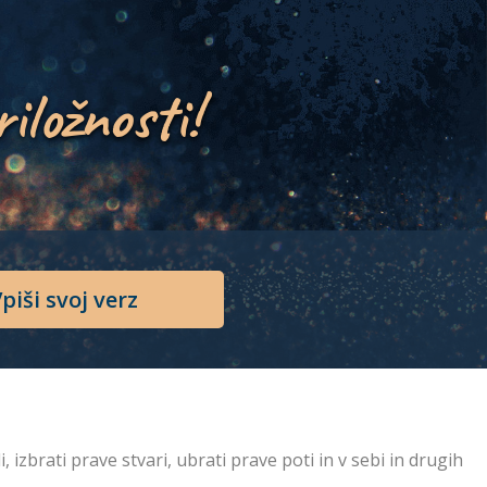
riložnosti!
piši svoj verz
 izbrati prave stvari, ubrati prave poti in v sebi in drugih