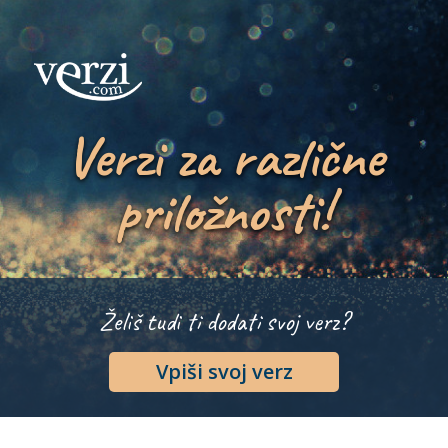
Verzi za različne
priložnosti!
Želiš tudi ti dodati svoj verz?
Vpiši svoj verz