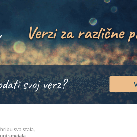
Verzi za različne p
odati svoj verz?
V
hribu sva stala,
luni smejala,