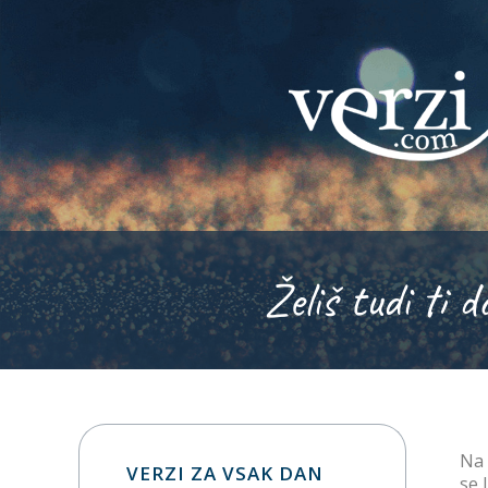
Želiš tudi ti d
Na 
VERZI ZA VSAK DAN
se 