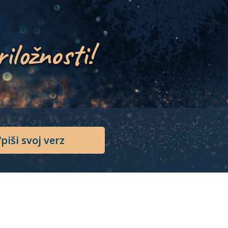
riložnosti!
piši svoj verz