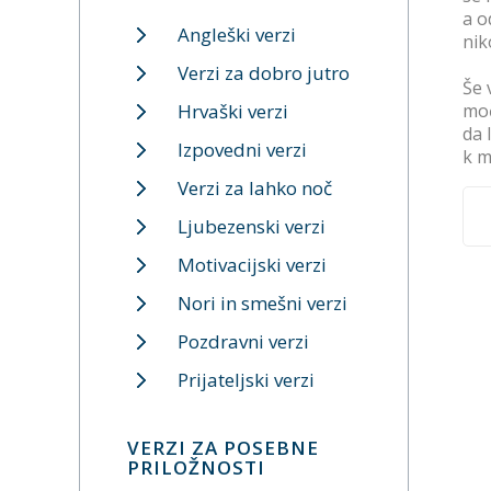
a o
Angleški verzi
nik
Verzi za dobro jutro
Še 
Hrvaški verzi
moč
da 
Izpovedni verzi
k m
Verzi za lahko noč
Ljubezenski verzi
Motivacijski verzi
Nori in smešni verzi
Pozdravni verzi
Prijateljski verzi
VERZI ZA POSEBNE
PRILOŽNOSTI