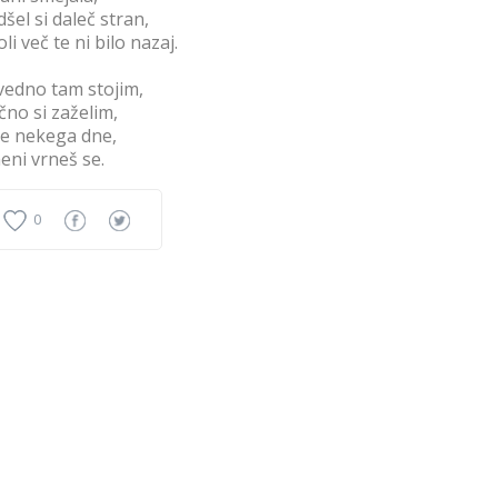
dšel si daleč stran,
oli več te ni bilo nazaj.
vedno tam stojim,
no si zaželim,
le nekega dne,
eni vrneš se.
0