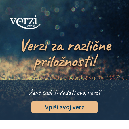
Verzi za različne
priložnosti!
Želiš tudi ti dodati svoj verz?
Vpiši svoj verz