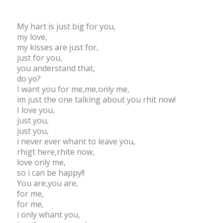
My hart is just big for you,
my love,
my kisses are just for,
just for you,
you anderstand that,
do yo?
I want you for me,me,only me,
im just the one talking about you rhit now!
I love you,
just you,
just you,
i never ever whant to leave you,
rhigt here,rhite now,
love only me,
so i can be happy!!
You are,you are,
for me,
for me,
i only whant you,