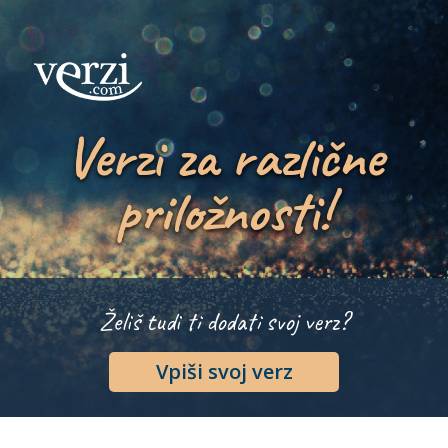
Verzi za različne
priložnosti!
Želiš tudi ti dodati svoj verz?
Vpiši svoj verz