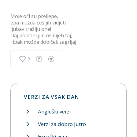
Moje oči su preljepe,
epa možda češ jih vidjeti.
ljubav tražiju one!
Daj pokloni jim osmijeh taj,
i ipak možda dobičeš zagrljaj
0
VERZI ZA VSAK DAN
Angleški verzi
Verzi za dobro jutro
Hrvaški verzi