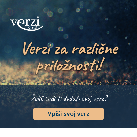
Verzi za različne
priložnosti!
Želiš tudi ti dodati svoj verz?
Vpiši svoj verz