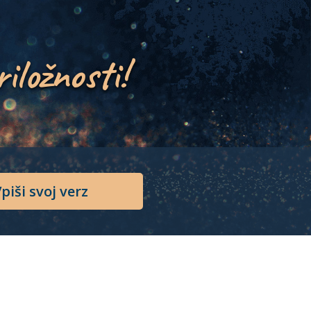
riložnosti!
piši svoj verz