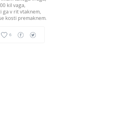
300 kil vaga,
ti ga v rit vtaknem,
vse kosti premaknem.
6