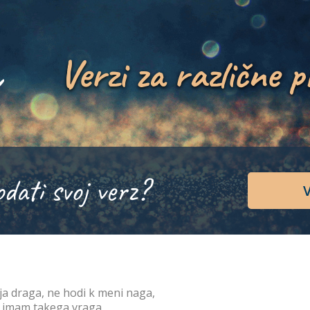
Verzi za različne p
odati svoj verz?
V
a draga, ne hodi k meni naga,
 imam takega vraga,