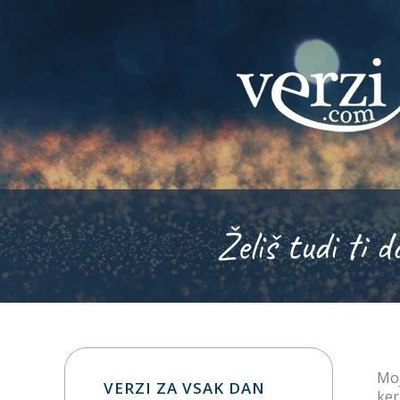
Želiš tudi ti d
Moj
VERZI ZA VSAK DAN
ker