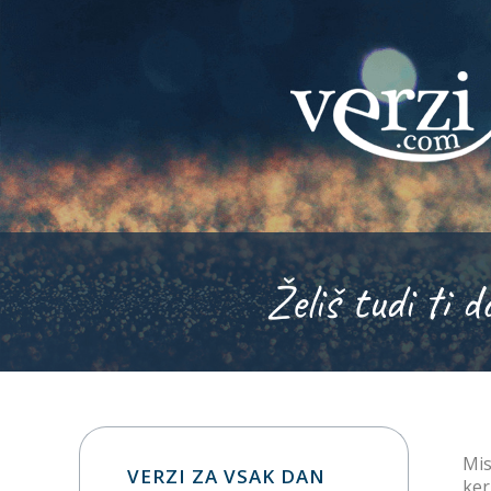
Želiš tudi ti d
Mis
VERZI ZA VSAK DAN
ker