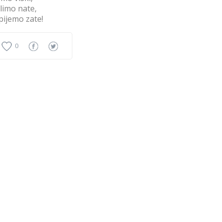
limo nate,
pijemo zate!
0