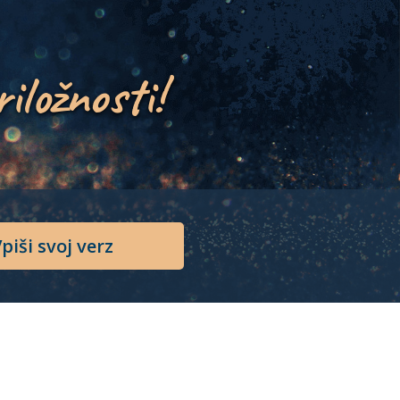
riložnosti!
piši svoj verz