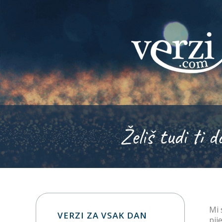
Želiš tudi ti d
Mi 
VERZI ZA VSAK DAN
pij