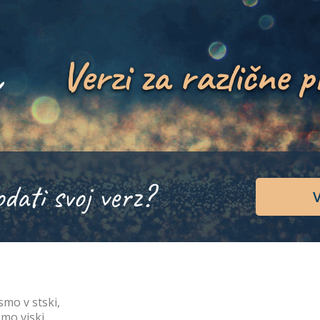
Verzi za različne p
odati svoj verz?
V
smo v stski,
emo viski,