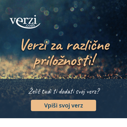
Verzi za različne
priložnosti!
Želiš tudi ti dodati svoj verz?
Vpiši svoj verz